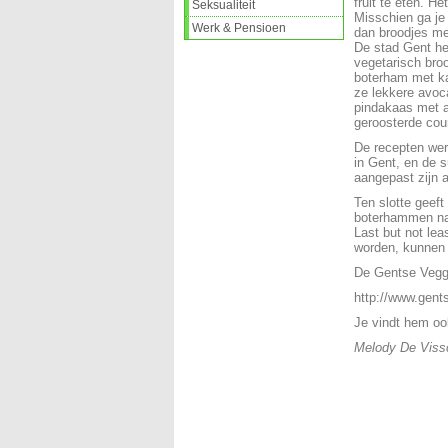
fruit te eten. H
Seksualiteit
Misschien ga je
Werk & Pensioen
dan broodjes met
De stad Gent he
vegetarisch bro
boterham met ka
ze lekkere avoc
pindakaas met a
geroosterde cour
De recepten wer
in Gent, en de 
aangepast zijn 
Ten slotte geeft
boterhammen na
Last but not lea
worden, kunnen 
De Gentse Veggi
http://www.gents
Je vindt hem oo
Melody De Viss