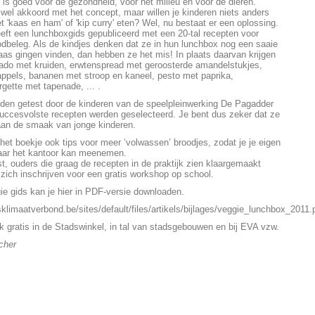
et is goed voor de gezondheid, voor het milieu en voor de dieren.
 wel akkoord met het concept, maar willen je kinderen niets anders
 'kaas en ham' of 'kip curry' eten? Wel, nu bestaat er een oplossing.
eft een lunchboxgids gepubliceerd met een 20-tal recepten voor
odbeleg. Als de kindjes denken dat ze in hun lunchbox nog een saaie
as gingen vinden, dan hebben ze het mis! In plaats daarvan krijgen
ado met kruiden, erwtenspread met geroosterde amandelstukjes,
ppels, bananen met stroop en kaneel, pesto met paprika,
gette met tapenade, ... .
den getest door de kinderen van de speelpleinwerking De Pagadder
succesvolste recepten werden geselecteerd. Je bent dus zeker dat ze
aan de smaak van jonge kinderen.
 het boekje ook tips voor meer ‘volwassen’ broodjes, zodat je je eigen
ar het kantoor kan meenemen.
st, ouders die graag de recepten in de praktijk zien klaargemaakt
zich inschrijven voor een gratis workshop op school.
e gids kan je hier in PDF-versie downloaden.
klimaatverbond.be/sites/default/files/artikels/bijlages/veggie_lunchbox_2011.
k gratis in de Stadswinkel, in tal van stadsgebouwen en bij EVA vzw.
cher