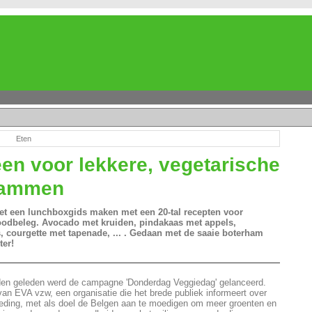
Eten
ëen voor lekkere, vegetarische
hammen
iet een lunchboxgids maken met een 20-tal recepten voor
oodbeleg. Avocado met kruiden, pindakaas met appels,
 courgette met tapenade, ... . Gedaan met de saaie boterham
ter!
en geleden werd de campagne 'Donderdag Veggiedag' gelanceerd.
an EVA vzw, een organisatie die het brede publiek informeert over
eding, met als doel de Belgen aan te moedigen om meer groenten en