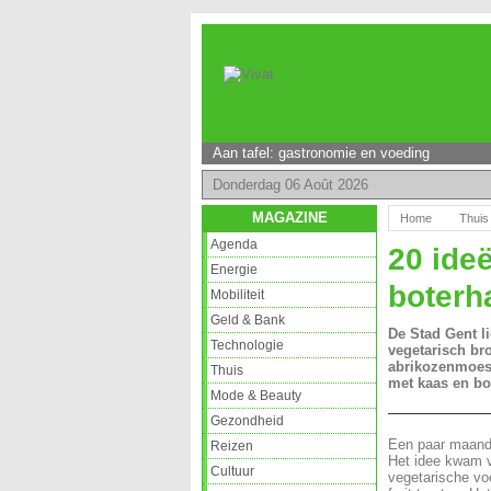
Aan tafel: gastronomie en voeding
Donderdag 06 Août 2026
MAGAZINE
Home
Thuis
Agenda
20 ide
Energie
boter
Mobiliteit
Geld & Bank
De Stad Gent l
Technologie
vegetarisch br
abrikozenmoes,
Thuis
met kaas en bo
Mode & Beauty
Gezondheid
Een paar maand
Reizen
Het idee kwam v
Cultuur
vegetarische vo