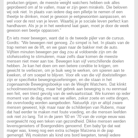
producten grijpen, de meeste weight watchers hebben ook alles
geprobeerd om af te vallen, maar er zijn geen mirakels. Die beloven
wij ook niet. In plaats van iedere dag een pilletje te nemen of een
theetje te drinken, moet je gewoon je eetgewoonten aanpassen, en
wel voor de rest van je leven. Waarbij je je sociale leven perfect kan
handhaven. Als je je in het weekend laat gaan, moet je door de week
gewoon een beetje oppassen.”
En iets meer bewegen, want dat is de tweede pijler van de cursus.
Gordts: “We bewegen niet genoeg. Zo simpel is het. In plaats van de
trap nemen we de lift, en we gaan naar de bakker met de auto.
Vijftien minuten bewegen per dag zou al voldoende zijn om de
stofwisseling te stimuleren, maar zelfs daar komen de meeste
mensen niet meer aan toe. Bewegen kan vijf verschillende doelen
hebben. Je kan het doen om een betere conditie te krijgen, om
gewicht te verliezen, om je buik weg te werken, om spieren aan te
kweken, of om soepel te blijven. Voor elk van die vijf doelstellingen
zijn er specifieke bewegingsoefeningen, en die staan in het
zogenaamde Bewegingsboekje van de Weight Watchers. Dat klinkt
schoolmeesterachtig, maar het gebrek aan beweging is nu eenmaal
een feit, een triest gevolg van de welvaartsstaat. We kunnen op ieder
moment van de dag eten wat we willen, zeker zoete en vette dingen,
die overvloedig worden aangeboden. Natuurlijk zijn er altijd zware
mensen geweest, kijk maar naar de schilderijen van Rubens, maar
dat had eerder te maken met foute voeding, en die mensen leefden
ook niet zo lang. Tot in de jaren ’60 en ’70 van de vorige eeuw was
overgewicht nog een teken van gezondheid. Dikke mensen werden
levensgenieters of Boergondiërs genoemd. Een baby’tje dat wat
mager was, kreeg nog een extra schepje Maïzena in de pap
gemengd. Wij moèsten als kind ons bord leegeten, terwijl iedere