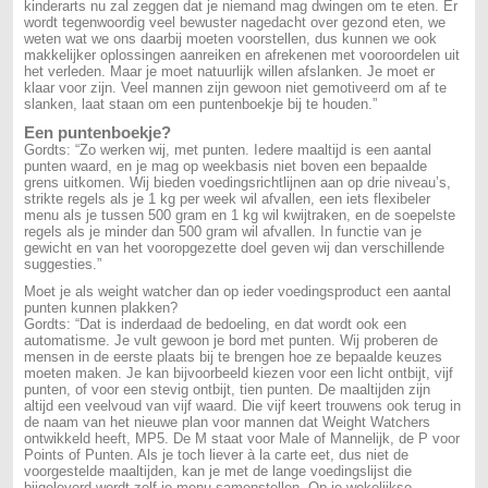
kinderarts nu zal zeggen dat je niemand mag dwingen om te eten. Er
wordt tegenwoordig veel bewuster nagedacht over gezond eten, we
weten wat we ons daarbij moeten voorstellen, dus kunnen we ook
makkelijker oplossingen aanreiken en afrekenen met vooroordelen uit
het verleden. Maar je moet natuurlijk willen afslanken. Je moet er
klaar voor zijn. Veel mannen zijn gewoon niet gemotiveerd om af te
slanken, laat staan om een puntenboekje bij te houden.”
Een puntenboekje?
Gordts: “Zo werken wij, met punten. Iedere maaltijd is een aantal
punten waard, en je mag op weekbasis niet boven een bepaalde
grens uitkomen. Wij bieden voedingsrichtlijnen aan op drie niveau’s,
strikte regels als je 1 kg per week wil afvallen, een iets flexibeler
menu als je tussen 500 gram en 1 kg wil kwijtraken, en de soepelste
regels als je minder dan 500 gram wil afvallen. In functie van je
gewicht en van het vooropgezette doel geven wij dan verschillende
suggesties.”
Moet je als weight watcher dan op ieder voedingsproduct een aantal
punten kunnen plakken?
Gordts: “Dat is inderdaad de bedoeling, en dat wordt ook een
automatisme. Je vult gewoon je bord met punten. Wij proberen de
mensen in de eerste plaats bij te brengen hoe ze bepaalde keuzes
moeten maken. Je kan bijvoorbeeld kiezen voor een licht ontbijt, vijf
punten, of voor een stevig ontbijt, tien punten. De maaltijden zijn
altijd een veelvoud van vijf waard. Die vijf keert trouwens ook terug in
de naam van het nieuwe plan voor mannen dat Weight Watchers
ontwikkeld heeft, MP5. De M staat voor Male of Mannelijk, de P voor
Points of Punten. Als je toch liever à la carte eet, dus niet de
voorgestelde maaltijden, kan je met de lange voedingslijst die
bijgeleverd wordt zelf je menu samenstellen. Op je wekelijkse