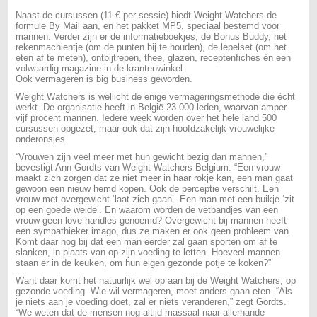
Naast de cursussen (11 € per sessie) biedt Weight Watchers de
formule By Mail aan, en het pakket MP5, speciaal bestemd voor
mannen. Verder zijn er de informatieboekjes, de Bonus Buddy, het
rekenmachientje (om de punten bij te houden), de lepelset (om het
eten af te meten), ontbijtrepen, thee, glazen, receptenfiches èn een
volwaardig magazine in de krantenwinkel.
Ook vermageren is big business geworden.
Weight Watchers is wellicht de enige vermageringsmethode die ècht
werkt. De organisatie heeft in België 23.000 leden, waarvan amper
vijf procent mannen. Iedere week worden over het hele land 500
cursussen opgezet, maar ook dat zijn hoofdzakelijk vrouwelijke
onderonsjes.
“Vrouwen zijn veel meer met hun gewicht bezig dan mannen,”
bevestigt Ann Gordts van Weight Watchers Belgium. “Een vrouw
maakt zich zorgen dat ze niet meer in haar rokje kan, een man gaat
gewoon een nieuw hemd kopen. Ook de perceptie verschilt. Een
vrouw met overgewicht ‘laat zich gaan’. Een man met een buikje ‘zit
op een goede weide’. En waarom worden de vetbandjes van een
vrouw geen love handles genoemd? Overgewicht bij mannen heeft
een sympathieker imago, dus ze maken er ook geen probleem van.
Komt daar nog bij dat een man eerder zal gaan sporten om af te
slanken, in plaats van op zijn voeding te letten. Hoeveel mannen
staan er in de keuken, om hun eigen gezonde potje te koken?”
Want daar komt het natuurlijk wel op aan bij de Weight Watchers, op
gezonde voeding. Wie wil vermageren, moet anders gaan eten. “Als
je niets aan je voeding doet, zal er niets veranderen,” zegt Gordts.
“We weten dat de mensen nog altijd massaal naar allerhande