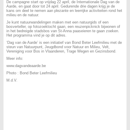
De campagne start op vrijdag 22 april, de Internationale Dag van de
Aarde, en gaat door tot 24 april. Gedurende drie dagen krijg je de
kans om deel te nemen aan plezante en leerrijke activiteiten rond het
milieu en de natuur.
Je kunt natuurwandelingen maken met een natuurgids of een
bosverteller, op fotozoektocht gaan, een reuzenpicknick bijwonen of
in het bedreigde stadsbos van St-Anna paaseieren te gaan zoeken.
Het programma vind je op dit adres.
‘Dag van de Aarde’ is een initiatief van Bond Beter Leefmilieu met de
steun van Natuurpunt, Jeugdbond voor Natuur en Milieu, Velt,
Vereniging voor Bos in Vlaanderen, Trage Wegen en Gezinsbond.
Meer info:
www.dagvandeaarde.be
Photo : Bond Beter Leefmilieu
M.d.V.